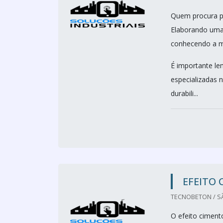
Quem procura po
Elaborando uma 
conhecendo a m
É importante le
especializadas 
durabili...
EFEITO
TECNOBETON / SÃ
O efeito ciment