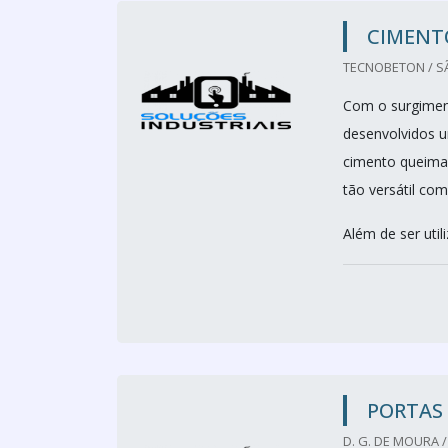
CIMENT
TECNOBETON / SÃ
Com o surgiment
desenvolvidos u
cimento queimad
tão versátil co
Além de ser util
PORTAS 
D. G. DE MOURA /